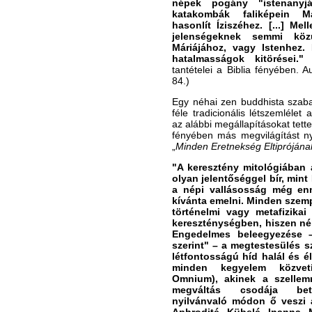
népek pogány "istenanyjá
katakombák faliképein Má
hasonlít Íziszéhez. [...] Me
jelenségeknek semmi köz
Máriájához, vagy Istenhez.
hatalmasságok kitörései."
(
tantételei a Biblia fényében. A
84.)
Egy néhai zen buddhista sza
féle tradicionális létszemlélet
az alábbi megállapításokat tette 
fényében más megvilágítást n
„
Minden Eretnekség Eltiprójána
"A keresztény mitológiában 
olyan jelentőséggel bír, mint 
a népi vallásosság még en
kívánta emelni. Minden szemp
történelmi vagy metafizikai
kereszténységben, hiszen nél
Engedelmes beleegyezése 
szerint" – a megtestesülés sz
létfontosságú híd halál és é
minden kegyelem közvetít
Omnium), akinek a szellemr
megváltás csodája bete
nyilvánvaló módon ő veszi át 