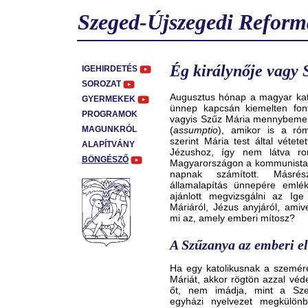
Szeged-Újszegedi Reform
Ég királynője vagy 
IGEHIRDETÉS
SOROZAT
Augusztus hónap a magyar kat
GYERMEKEK
ünnep kapcsán kiemelten font
PROGRAMOK
vagyis Szűz Mária mennybeme
MAGUNKRÓL
(
assumptio
), amikor is a ró
szerint Mária test által vétet
ALAPÍTVÁNY
Jézushoz, így nem látva ro
BÖNGÉSZŐ
Magyarországon a kommunista 
napnak számított. Másré
államalapítás ünnepére emlék
ajánlott megvizsgálni az Ig
Máriáról, Jézus anyjáról, amiv
mi az, amely emberi mítosz?
A Szűzanya az emberi el
Ha egy katolikusnak a szemér
Máriát, akkor rögtön azzal véd
őt, nem imádja, mint a Szen
egyházi nyelvezet megkülönb