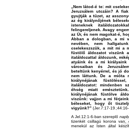
„Nem látod-é te: mit cselek
Jeruzsálem utczáin? A fiak
gyujtják a tüzet, az asszon
az ég királynőjének bélesek
isteneknek italáldozatok
felingereljenek. Avagy engem
az Úr, és nem magokat-é, hog
Abban a dologban, a mi vé
nevében, nem hallgatun
cselekeszszük, a mit mi a 
füstölő áldozatot viszünk a
italáldozattal áldozunk, mik
atyáink és a mi királyaink
városaiban és Jeruzsále
beteltünk kenyérrel, és jó d
nem láttunk. De a mióta 
királynéjának füstöléss
italáldozatot: mindenben s
éhség miatt emésztetü
királynéjának füstölve áld
viszünk: vajjon a mi férjeink
béleseket, hogy őt tisztelj
vigyünk?”
(Jer.7:17-19.;44:16-
A Jel.12:1-6-ban szereplő
napb
tizenkét csillagú korona van,
menekül az Isten által készí