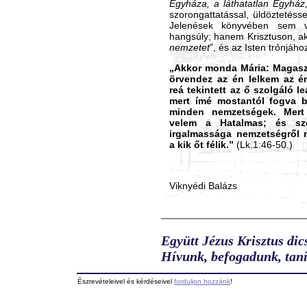
Egyháza, a láthatatlan Egyház
szorongattatással, üldöztetéss
Jelenések könyvében sem v
hangsúly; hanem Krisztuson, ak
nemzetet
”, és az Isten trónjáho
„Akkor monda Mária: Magaszta
örvendez az én lelkem az é
reá tekintett az ő szolgáló l
mert ímé mostantól fogva
minden nemzetségek. Mert
velem a Hatalmas; és s
irgalmassága nemzetségről 
a kik őt félik.”
(Lk.1:46-50.)
Viknyédi Balázs
Együtt Jézus Krisztus dic
Hívunk, befogadunk, taní
Észrevételeivel és kérdéseivel
forduljon hozzánk
!