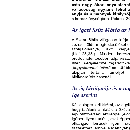
Aphrodité, Kübelé, Inanna, 
más nagy ókori anyaistennő
vallásosság ugyanis felruhá
anyja és a mennyek királynőj
a kereszténységben. Polaris, 2
Az igazi Szűz Mária az I
A Szent Biblia világosan leírja
Jézus földi megtestesüléséb
szolgálóleánya, akit keg
(Lk.1:28,38.). Minden kereszt
eredeti jelentésében adja vissz
Isten „
kegyelembe fogadott
”-t
„
kegyelemmel teljes
”-sé! Utóbb
alapján történt, amelyet
bibliafordítás használ.
Az ég királynője és a na
Ige szerint
Két dologra kell kitérni, az eg
hogy találunk-e utalást a Szűz
egy ószövetségi előképpel „
elő
Igében ilyen utalást, csak éppen
elhangzó leírások igen has
tisztelethez, amivel a Mennyek (É