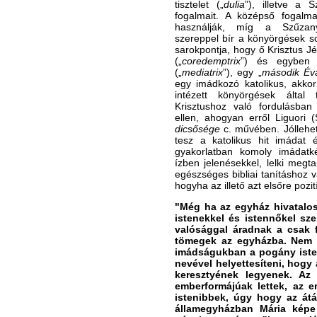
tisztelet („
dulia
”), illetve a S
fogalmait. A középső fogalma
használják, míg a Szűza
szereppel bír a könyörgések so
sarokpontja, hogy ő Krisztus Jé
(„
coredemptrix
”) és egyben F
(„
mediatrix
”), egy „
második Év
egy imádkozó katolikus, akko
intézett könyörgések által 
Krisztushoz való fordulásban 
ellen, ahogyan erről Liguori 
dicsősége
c. művében. Jóllehet
tesz a katolikus hit imádat é
gyakorlatban komoly imádatk
ízben jelenésekkel, lelki megt
egészséges bibliai tanításhoz v
hogyha az illető azt elsőre pozit
"Még ha az egyház hivatalosa
istenekkel és istennőkel sz
valósággal áradnak a csak f
tömegek az egyházba. Nem is
imádságukban a pogány iste
nevével helyettesíteni, hogy
keresztyének legyenek. Az 
emberformájúak lettek, az e
istenibbek, úgy hogy az átá
államegyházban Mária képe 