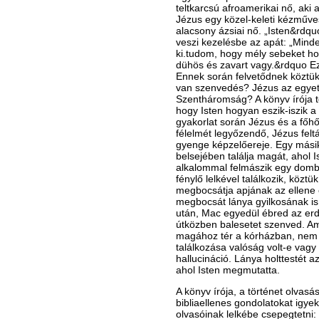
teltkarcsú afroamerikai nő, aki
Jézus egy közel-keleti kézműve
alacsony ázsiai nő. „Isten&rdqu
veszi kezelésbe az apát: „Mind
ki.tudom, hogy mély sebeket ho
dühös és zavart vagy.&rdquo Ez
Ennek során felvetődnek köztük 
van szenvedés? Jézus az egyet
Szentháromság? A könyv írója t
hogy Isten hogyan eszik-iszik a 
gyakorlat során Jézus és a főh
félelmét legyőzendő, Jézus feltá
gyenge képzelőereje. Egy mási
belsejében találja magát, ahol Is
alkalommal felmászik egy domb
fénylő lelkével találkozik, köztü
megbocsátja apjának az ellene e
megbocsát lánya gyilkosának is. 
után, Mac egyedül ébred az erd
útközben balesetet szenved. A
magához tér a kórházban, nem t
találkozása valóság volt-e vagy
hallucináció. Lánya holttestét 
ahol Isten megmutatta.
A könyv írója, a történet olvas
bibliaellenes gondolatokat igyek
olvasóinak lelkébe csepegtetni: 