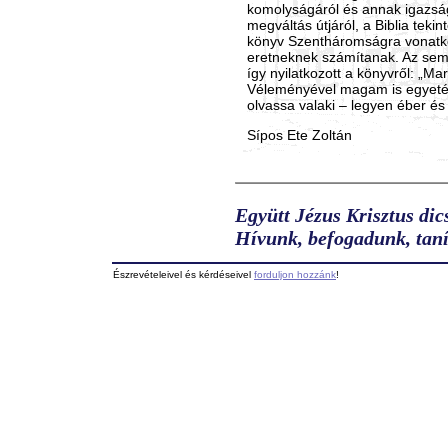
komolyságáról és annak igazsá
megváltás útjáról, a Biblia tekint
könyv Szentháromságra vonatk
eretneknek számítanak. Az sem
így nyilatkozott a könyvről: „Ma
Véleményével magam is egyetért
olvassa valaki – legyen éber és
Sípos Ete Zoltán
Együtt Jézus Krisztus dic
Hívunk, befogadunk, taní
Észrevételeivel és kérdéseivel
forduljon hozzánk
!