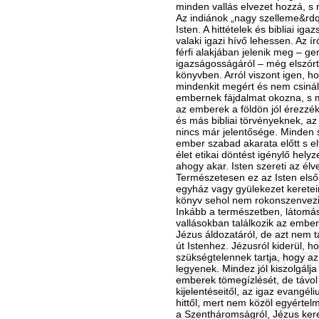
minden vallás elvezet hozzá, s 
Az indiánok „nagy szelleme&rdq
Isten. A hittételek és bibliai i
valaki igazi hívő lehessen. Az í
férfi alakjában jelenik meg – ge
igazságosságáról – még elszór
könyvben. Arról viszont igen, hog
mindenkit megért és nem csinál
embernek fájdalmat okozna, s m
az emberek a földön jól érezzé
és más bibliai törvényeknek, a
nincs már jelentősége. Minden 
ember szabad akarata előtt s e
élet etikai döntést igénylő hel
ahogy akar. Isten szereti az élv
Természetesen ez az Isten els
egyház vagy gyülekezet keretein
könyv sehol nem rokonszenvezi
Inkább a természetben, látomá
vallásokban találkozik az ember
Jézus áldozatáról, de azt nem t
út Istenhez. Jézusról kiderül, ho
szükségtelennek tartja, hogy 
legyenek. Mindez jól kiszolgálja
emberek tömegízlését, de távol 
kijelentéseitől, az igaz evangéli
hittől, mert nem közöl egyértelmű
a Szentháromságról, Jézus kere