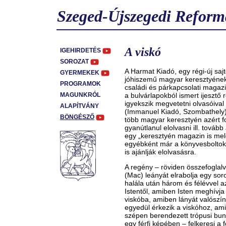
Szeged-Újszegedi Reform
A viskó
IGEHIRDETÉS
SOROZAT
A Harmat Kiadó, egy régi-új saj
GYERMEKEK
jóhiszemű magyar keresztyének
PROGRAMOK
családi és párkapcsolati magaz
MAGUNKRÓL
a bulvárlapokból ismert ijesztő
igyekszik megvetetni olvasóival
ALAPÍTVÁNY
(Immanuel Kiadó, Szombathely)
BÖNGÉSZŐ
több magyar keresztyén azért f
gyanútlanul elolvasni ill. továb
egy „keresztyén magazin is mel
egyébként már a könyvesboltokb
is ajánlják elolvasásra.
A regény – röviden összefoglalv
(Mac) leányát elrabolja egy sor
halála után három és félévvel a
Istentől, amiben Isten meghívja
viskóba, amiben lányát valószín
egyedül érkezik a viskóhoz, ami 
szépen berendezett trópusi bung
egy férfi képében – felkeresi a 