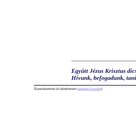
Együtt Jézus Krisztus dic
Hívunk, befogadunk, taní
Észrevételeivel és kérdéseivel
forduljon hozzánk
!