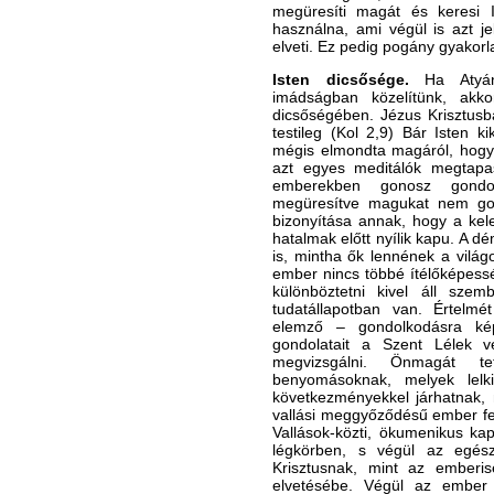
megüresíti magát és keresi I
használna, ami végül is azt jel
elveti. Ez pedig pogány gyakorla
Isten dicsősége.
Ha Atyánk
imádságban közelítünk, akko
dicsőségében. Jézus Krisztusba
testileg (Kol 2,9) Bár Isten k
mégis elmondta magáról, hogy 
azt egyes meditálók megtapas
emberekben gonosz gondol
megüresítve magukat nem gon
bizonyítása annak, hogy a kele
hatalmak előtt nyílik kapu. A
is, mintha ők lennének a világ
ember nincs többé ítélőképess
különböztetni kivel áll szem
tudatállapotban van. Értelmét
elemző – gondolkodásra képt
gondolatait a Szent Lélek v
megvizsgálni. Önmagát te
benyomásoknak, melyek lelki 
következményekkel járhatnak, m
vallási meggyőződésű ember fel
Vallások-közti, ökumenikus kap
légkörben, s végül az egész 
Krisztusnak, mint az emberis
elvetésébe. Végül az ember