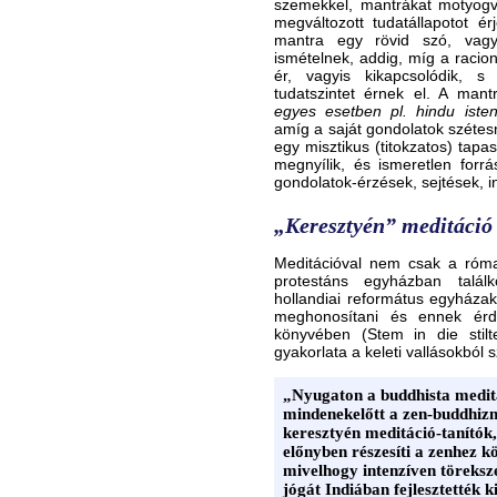
szemekkel, mantrákat motyog
megváltozott tudatállapotot érj
mantra egy rövid szó, vagy
ismételnek, addig, míg a racio
ér, vagyis kikapcsolódik, s 
tudatszintet érnek el. A man
egyes esetben pl. hindu isten
amíg a saját gondolatok szétesn
egy misztikus (titokzatos) tapa
megnyílik, és ismeretlen forrá
gondolatok-érzések, sejtések, i
„Keresztyén” meditáció
Meditációval nem csak a róma
protestáns egyházban talál
hollandiai református egyházak
meghonosítani és ennek érde
könyvében (Stem in die stilt
gyakorlata a keleti vallásokból 
„Nyugaton a buddhista medit
mindenekelőtt a zen-buddhiz
keresztyén meditáció-tanítók
előnyben részesíti a zenhez kö
mivelhogy intenzíven töreksz
jógát Indiában fejlesztették k