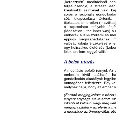
„keresztyén” meditációról bes
teljes csendje, a stressz leép
kreatívabb szintjével való ka
során a racionális gondolkodás
sőt, kikapcsolása történik,
titokzatos-ismeretlen (misztikus
a kapcsolatot mélyebb énjé
(Meditation - the inner way) a
emberek a lelki-szellemi és men
éppúgy megszabaduljanak, mi
valóság újfajta érzékelésére 
egy holisztikus életérzés (Leb
lélek-szellem, eggyé válik.
A belső utazás
A meditáció befelé irányul. Az 
emberen kívül található, 
gondolkodás akadályait legyűrn
önmagában felfedezze. Egy kel
melynek célja, hogy az ember m
(Fordító megjegyzése: e nézet s
lényegi egysége eleve adott, ezt 
inkább át kell élni vagy meg kell 
megtapasztalja – az elérte a me
a meditáció az önmegváltás útja