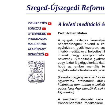
Szeged-Újszegedi Reform
A keleti meditáció é
IGEHIRDETÉS
SOROZAT
Prof. Johan Malan
GYERMEKEK
PROGRAMOK
A nyugati névleges kereszty
népszerűségnek örvend a kele
MAGUNKRÓL
egyházban, gyülekezetben, cs
ALAPÍTVÁNY
inkább meditációval helyettesít
BÖNGÉSZŐ
imának vagy összpontosító
neveznek. A meditáció gyakran 
vagy lazító légzőgyakorlatokkal,
hogy az ember mentális tev
agyféltekétől elfordulva elérje az
(Fordító megjegyzése: ezt az ú
agykutatók – tudtommal – már e
különösen nem abban a szélső
egyes New Age szerzők ill. sok
képviselik.)
A meditáció alapvető célja
transcendentális meditációról