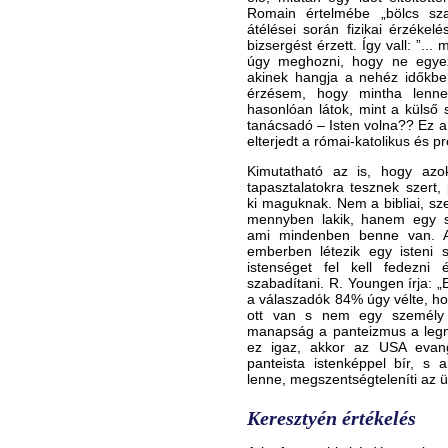
Romain értelmébe „bölcs sz
átélései során fizikai érzékelé
bizsergést érzett. Így vall: ”.
úgy meghozni, hogy ne egyez
akinek hangja a nehéz időkbe
érzésem, hogy mintha lenn
hasonlóan látok, mint a külső
tanácsadó – Isten volna?? Ez 
elterjedt a római-katolikus és p
Kimutatható az is, hogy azo
tapasztalatokra tesznek szert, 
ki maguknak. Nem a bibliai, sz
mennyben lakik, hanem egy sz
ami mindenben benne van. A 
emberben létezik egy isteni s
istenséget fel kell fedezni 
szabadítani. R. Youngen írja: 
a válaszadók 84% úgy vélte, h
ott van s nem egy személy v
manapság a panteizmus a legn
ez igaz, akkor az USA evangé
panteista istenképpel bír, s 
lenne, megszentségteleníti az üd
Keresztyén értékelés