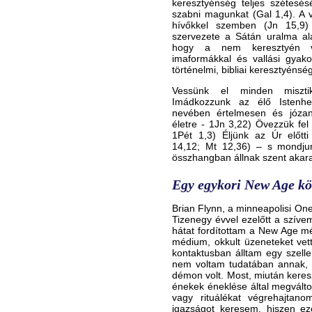
keresztyénség teljes szétesé
szabni magunkat (Gal 1,4). A v
hívőkkel szemben (Jn 15,9)
szervezete a Sátán uralma ala
hogy a nem keresztyén vi
imaformákkal és vallási gyakor
történelmi, bibliai keresztyéns
Vessünk el minden misztik
Imádkozzunk az élő Istenhez
nevében értelmesen és józan
életre - 1Jn 3,22) Övezzük fel
1Pét 1,3) Éljünk az Úr előtt
14,12; Mt 12,36) – s mondju
összhangban állnak szent akara
Egy egykori New Age köv
Brian Flynn, a minneapolisi One 
Tizenegy évvel ezelőtt a szíve
hátat fordítottam a New Age m
médium, okkult üzeneteket vett
kontaktusban álltam egy szell
nem voltam tudatában annak, 
démon volt. Most, miután keresz
énekek éneklése által megválto
vagy rituálékat végrehajtan
igazságot keresem, hiszen e