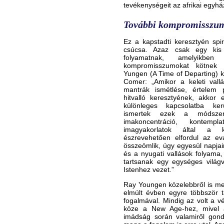
tevékenységeit az afrikai egyh
További kompromisszum
Ez a kapstadti keresztyén spir
csúcsa. Azaz csak egy kis
folyamatnak, amelyikbe
kompromisszumokat kötnek a 
Yungen (A Time of Departing) 
Comer: „Amikor a keleti vallás
mantrák ismétlése, értelem p
hitvalló keresztyének, akkor 
különleges kapcsolatba ker
ismertek ezek a módszer
imakoncentráció, kontemp
imagyakorlatok által a k
észrevehetően elfordul az eva
összeömlik, úgy egyesül napjai
és a nyugati vallások folyama
tartsanak egy egységes világv
Istenhez vezet.”
Ray Youngen közelebbről is meg
elmúlt évben egyre többször t
fogalmával. Mindig az volt a
köze a New Age-hez, mivel a
imádság során valamiről gond