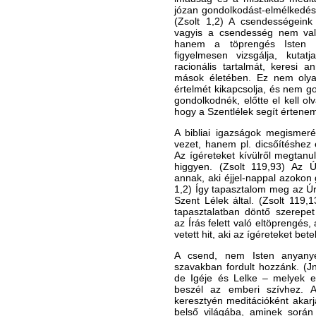
józan gondolkodást-elmélkedést 
(Zsolt 1,2) A csendességeink 
vagyis a csendesség nem val
hanem a töprengés Isten Ig
figyelmesen vizsgálja, kutatj
racionális tartalmát, keresi a
mások életében. Ez nem olya
értelmét kikapcsolja, és nem go
gondolkodnék, előtte el kell o
hogy a Szentlélek segít értenem
A bibliai igazságok megismer
vezet, hanem pl. dicsőítéshez 
Az ígéreteket kívülről megtanul
higgyen. (Zsolt 119,93) Az Úr
annak, aki éjjel-nappal azokon 
1,2) Így tapasztalom meg az Úr 
Szent Lélek által. (Zsolt 119,
tapasztalatban döntő szerepet 
az Írás felett való eltöprengés
vetett hit, aki az ígéreteket bete
A csend, nem Isten anyanyel
szavakban fordult hozzánk. (Jn6
de Igéje és Lelke – melyek eg
beszél az emberi szívhez. A 
keresztyén meditációként akarj
belső világába, aminek során