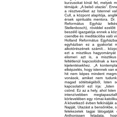
kurzusokat kínál fel, melyek mi
témájuk: „A belső utazás”. Enne
a résztvevőket az Istennel va
Cull, a központ alapítója, angli
érsek spirituális mentora. Dr
Református Egyház lelkés
Stellenbosch), röviddel ezelőtt
beszélő igazgatója ennek a közp
csendbe és meditációba való vi
Holland Református Egyházban
egyházban ez a gyakorlat má
alkotórészének számít... köz
ezt a misztikus hagyományát 
elismeri azt is, a misztiku
feltétlenül kapcsolódnak a ker
kijelentésekhez. „A kontemp
elképzelés, hogy istennek van eg
hit nem képes mindent megmag
vonások, amiket nem tudunk
magad sötétségéből, Isten sö
kapcsolatról ezt írja: „Iste
csönd. Ez az a hely, ahol Isten
intenzívebben megtapaszt
körlevelében egy római-katoliku
A következő évben felkínálják a
Napját, Utazást a bensőnkbe, s
felekezetek tagjai látogatják
Anthonissen feladata, ho