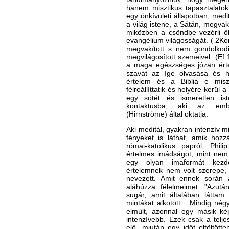
hanem misztikus tapasztalatokr
egy önkívületi állapotban, med
a világ istene, a Sátán, megva
miközben a csöndbe vezérli ő
evangélium világosságát. ( 2Kor
megvakított s nem gondolkodi
megvilágosított szemeivel. (Ef
a maga egészséges józan érte
szavát az Ige olvasása és ha
értelem és a Biblia e misz
félreállíttatik és helyére kerül
egy sötét és ismeretlen is
kontaktusba, aki az embe
(Hirnströme) által oktatja.
Aki meditál, gyakran intenzív mis
fényeket is láthat, amik hoz
római-katolikus papról, Phil
értelmes imádságot, mint nem 
egy olyan imaformát kezde
értelemnek nem volt szerepe, 
nevezett. Amit ennek során á
aláhúzza félelmeimet: ”Azutá
sugár, amit általában láttam 
mintákat alkotott... Mindig négy
elmúlt, azonnal egy másik ké
intenzívebb. Ezek csak a teljes
elő, miután egy időt eltöltöt