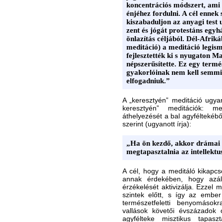
koncentrációs módszert, ami 
énjéhez fordulni. A cél ennek 
kiszabaduljon az anyagi test
zent és jógát protestáns egyh
önlazítás céljából. Dél-Afrik
meditáció) a meditáció legis
fejlesztették ki s nyugaton M
népszerűsítette. Ez egy termé
gyakorlóinak nem kell semmif
elfogadniuk.”
A „keresztyén” meditáció ugya
keresztyén” meditációk: me
áthelyezését a bal agyféltekéből
szerint (ugyanott írja):
„Ha ön kezdő, akkor drámai
megtapasztalnia az intellekt
A cél, hogy a meditáló kikapcso
annak érdekében, hogy azálta
érzékelését aktivizálja. Ezzel 
szintek előtt, s így az ember
természetfeletti benyomásokr
vallások követői évszázadok 
agyfélteke misztikus tapasz