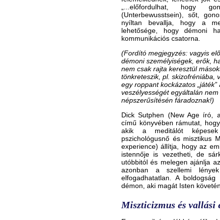
„...előfordulhat, hogy gond
(Unterbewusstsein), sőt, gono
nyíltan bevallja, hogy a me
lehetősége, hogy démoni ha
kommunikációs csatorna.
(Fordító megjegyzés: vagyis elő
démoni személyiségek, erők, h
nem csak rajta keresztül mások
tönkreteszik, pl. skizofréniába,
egy roppant kockázatos „játék” 
veszélyességét egyáltalán nem é
népszerűsítésén fáradoznak!)
Dick Sutphen (New Age író, a
című könyvében rámutat, hogy 
akik a meditálót képesek 
pszichológusnő és misztikus M
experience) állítja, hogy az em
istennője is vezetheti, de sá
utóbbitól és melegen ajánlja a
azonban a szellemi lények
elfogadhatatlan. A boldogság
démon, aki magát Isten követén
Miszticizmus és vallási