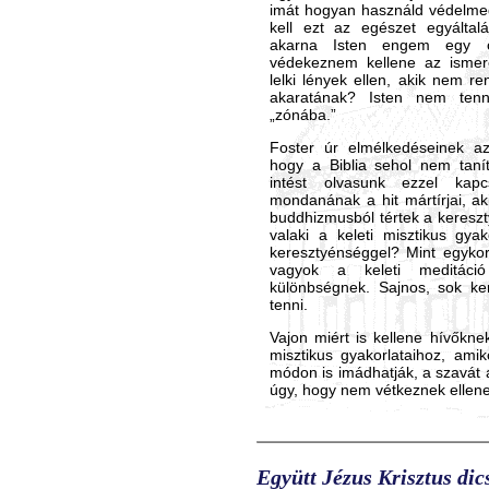
imát hogyan használd védelmed
kell ezt az egészet egyáltal
akarna Isten engem egy ol
védekeznem kellene az ismer
lelki lények ellen, akik nem r
akaratának? Isten nem tenn
„zónába.”
Foster úr elmélkedéseinek a
hogy a Biblia sehol nem tanít
intést olvasunk ezzel kapc
mondanának a hit mártírjai, ak
buddhizmusból tértek a kereszt
valaki a keleti misztikus gyak
keresztyénséggel? Mint egyko
vagyok a keleti meditáció
különbségnek. Sajnos, sok ke
tenni.
Vajon miért is kellene hívőkne
misztikus gyakorlataihoz, amiko
módon is imádhatják, a szavát 
úgy, hogy nem vétkeznek ellene
Együtt Jézus Krisztus dic