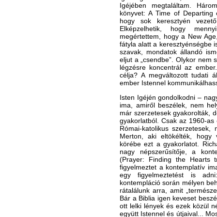
Igéjében megtaláltam. Három
könyvet: A Time of Departing 
hogy sok keresztyén vezető 
Elképzelhetik, hogy menny
megértettem, hogy a New Age,
fátyla alatt a keresztyénségbe 
szavak, mondatok állandó ismé
eljut a „csendbe”. Olykor nem
légzésre koncentrál az ember.
célja? A megváltozott tudati 
ember Istennel kommunikálhas
Isten Igéjén gondolkodni – nag
ima, amiről beszélek, nem hel
már szerzetesek gyakorolták, d
gyakorlatból. Csak az 1960-as 
Római-katolikus szerzetesek,
Merton, aki eltökélték, hogy
körébe ezt a gyakorlatot. Rich
nagy népszerűsítője, a konte
(Prayer: Finding the Hearts t
figyelmeztet a kontemplatív im
egy figyelmeztetést is adn
kontempláció során mélyen behat
rátalálunk arra, amit „természe
Bár a Biblia igen keveset beszél
ott lelki lények és ezek közül
együtt Istennel és útjaival... M