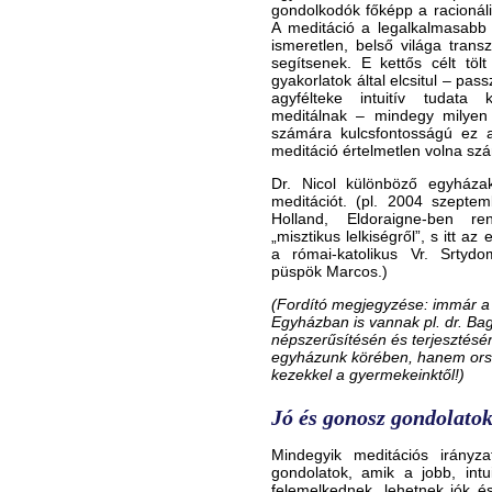
gondolkodók főképp a racionáli
A meditáció a legalkalmasabb
ismeretlen, belső világa trans
segítsenek. E kettős célt tölt
gyakorlatok által elcsitul – pass
agyfélteke intuitív tudata 
meditálnak – mindegy milyen
számára kulcsfontosságú ez a 
meditáció értelmetlen volna sz
Dr. Nicol különböző egyházak
meditációt. (pl. 2004 szepte
Holland, Eldoraigne-ben re
„misztikus lelkiségről”, s itt az
a római-katolikus Vr. Srtydo
püspök Marcos.)
(Fordító megjegyzése: immár 
Egyházban is vannak pl. dr. B
népszerűsítésén és terjesztésé
egyházunk körében, hanem orszá
kezekkel a gyermekeinktől!)
Jó és gonosz gondolato
Mindegyik meditációs irányz
gondolatok, amik a jobb, intui
felemelkednek, lehetnek jók és