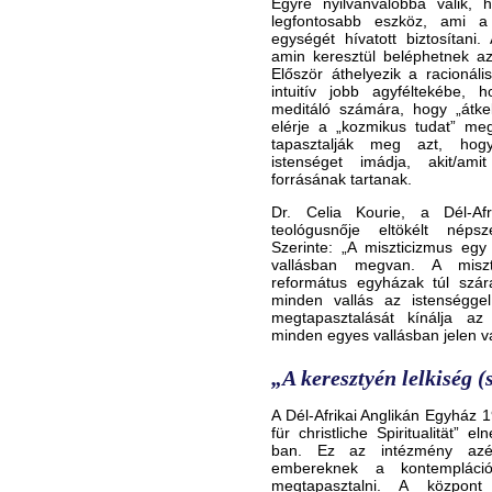
Egyre nyilvánvalóbbá válik, 
legfontosabb eszköz, ami a
egységét hívatott biztosítani
amin keresztül beléphetnek az
Először áthelyezik a racionál
intuitív jobb agyféltekébe, 
meditáló számára, hogy „átkel
elérje a „kozmikus tudat” meg
tapasztalják meg azt, hog
istenséget imádja, akit/am
forrásának tartanak.
Dr. Celia Kourie, a Dél-Afr
teológusnője eltökélt népsz
Szerinte: „A miszticizmus egy
vallásban megvan. A miszt
református egyházak túl szára
minden vallás az istenséggel
megtapasztalását kínálja a
minden egyes vallásban jelen v
„A keresztyén lelkiség (
A Dél-Afrikai Anglikán Egyház 
für christliche Spiritualität” 
ban. Ez az intézmény azér
embereknek a kontempláció
megtapasztalni. A központ 