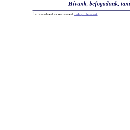
Hívunk, befogadunk, taní
Észrevételeivel és kérdéseivel
forduljon hozzánk
!