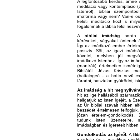
A legfontosabb kérdés, amire v
meditáció vagy kontempláció (
Istenről), bibliai szempontb
imaforma vagy nem? Van-e öss
keleti meditáció közt s mily
fogalomnak a Biblia felől nézve
A
bibliai imádság
során a
kéréseket, vágyakat öntenek 
Így az imádkozó ember értelm
passzív. Sőt, az igazi imádság
követel, melyben jól megvál
imádkozó Istenhez. Így az imá
(mantrák) értelmetlen ismétel
Bibliától. Jézus Krisztus 
(battalogeó - a batta nevű cse
fáradni, hasztalan gyötrődni, is
Az imádság a hit megnyilván
hit az Ige hallásából származ
hallgatjuk az Isten Igéjét, a Sz
az Úr bibliai szavait hitben e
beszédét értelmesen felfogjuk
józan értelem-gondolkodás. 
tudunk Isten üzeneteire, m
imádságban és ígéreteit hitbe
Gondolkodás az Igéről.
A Bib
imádság és a misztikus meditá