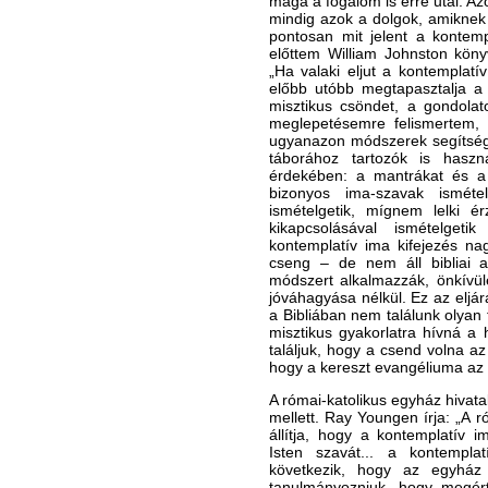
maga a fogalom is erre utal. A
mindig azok a dolgok, amiknek 
pontosan mit jelent a kontemp
előttem William Johnston könyv
„Ha valaki eljut a kontemplatí
előbb utóbb megtapasztalja a
misztikus csöndet, a gondolat
meglepetésemre felismertem, 
ugyanazon módszerek segítségé
táborához tartozók is haszn
érdekében: a mantrákat és a 
bizonyos ima-szavak ismétel
ismételgetik, mígnem lelki é
kikapcsolásával ismételgeti
kontemplatív ima kifejezés na
cseng – de nem áll bibliai a
módszert alkalmazzák, önkívüle
jóváhagyása nélkül. Ez az eljár
a Bibliában nem találunk olyan f
misztikus gyakorlatra hívná a 
találjuk, hogy a csend volna az 
hogy a kereszt evangéliuma az I
A római-katolikus egyház hivatal
mellett. Ray Youngen írja: „A 
állítja, hogy a kontemplatív i
Isten szavát... a kontempl
következik, hogy az egyház 
tanulmányozniuk, hogy megért