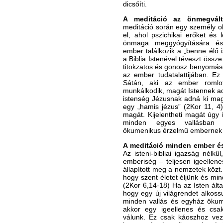
dicsőíti.
A meditáció az önmegváltá
meditáció során egy személy ol
el, ahol pszichikai erőket és 
önmaga meggyógyítására és
ember találkozik a „benne élő 
a Biblia Istenével téveszt össze
titokzatos és gonosz benyomá
az ember tudatalattijában. E
Sátán, aki az ember romlott
munkálkodik, magát Istennek ad
istenség Jézusnak adná ki mag
egy „hamis jézus” (2Kor 11, 4),
magát. Kijelentheti magát úgy i
minden egyes vallásban 
ökumenikus érzelmű embernek á
A meditáció minden ember és 
Az isteni-bibliai igazság nélkü
emberiség – teljesen igeellene
állapított meg a nemzetek közt. 
hogy szent életet éljünk és min
(2Kor 6,14-18) Ha az Isten által 
hogy egy új világrendet alkoss
minden vallás és egyház ökum
akkor egy igeellenes és csa
válunk. Ez csak káoszhoz vez