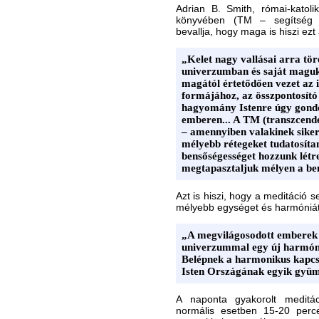
Adrian B. Smith, római-katoli
könyvében (TM – segítség 
bevallja, hogy maga is hiszi ezt 
„Kelet nagy vallásai arra tör
univerzumban és saját maguk
magától értetődően vezet az
formájához, az összpontosító
hagyomány Istenre úgy gondol
emberen... A TM (transzcende
– amennyiben valakinek sikerü
mélyebb rétegeket tudatosíta
bensőségességet hozzunk létre.
megtapasztaljuk mélyen a be
Azt is hiszi, hogy a meditáció 
mélyebb egységet és harmóniát
„A megvilágosodott emberek 
univerzummal egy új harmóni
Belépnek a harmonikus kapcso
Isten Országának egyik gyüm
A naponta gyakorolt meditá
normális esetben 15-20 percet