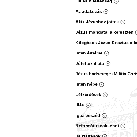
Hit és hitetlenség
Az adakozás
Akik Jézushoz jöttek
Jézus mondatai a kereszten
Kifogások Jézus Krisztus ell
Isten értelme
Jótettek illata
Jézus hadserege (Militia Chris
Isten népe
Létkérdések
Illés
Igaz beszéd
Reformátusnak lenni
Jajkiáltások