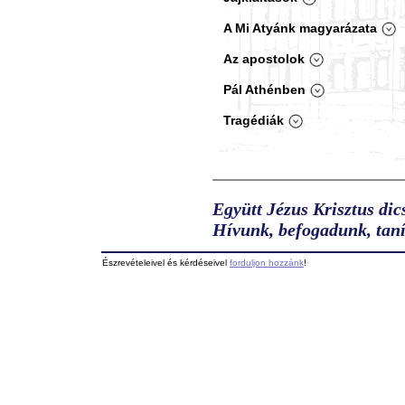
A Mi Atyánk magyarázata
Az apostolok
Pál Athénben
Tragédiák
Együtt Jézus Krisztus dic
Hívunk, befogadunk, taní
Észrevételeivel és kérdéseivel
forduljon hozzánk
!