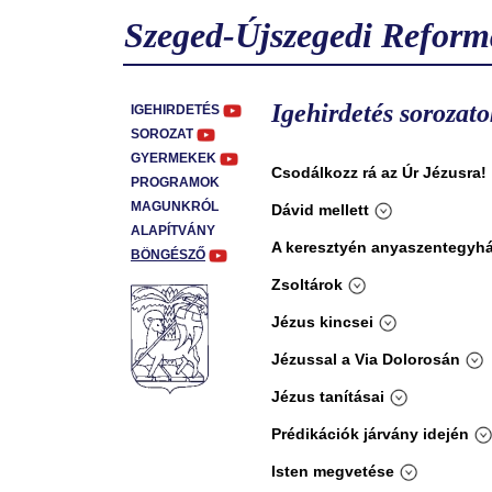
Szeged-Újszegedi Reform
Igehirdetés sorozato
IGEHIRDETÉS
SOROZAT
GYERMEKEK
Csodálkozz rá az Úr Jézusra!
PROGRAMOK
MAGUNKRÓL
Dávid mellett
ALAPÍTVÁNY
A keresztyén anyaszentegyh
BÖNGÉSZŐ
Zsoltárok
Jézus kincsei
Jézussal a Via Dolorosán
Jézus tanításai
Prédikációk járvány idején
Isten megvetése