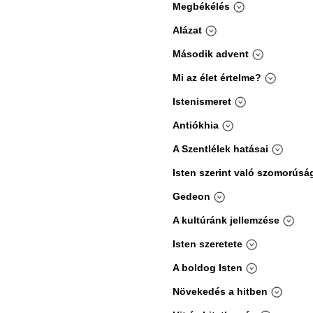
Megbékélés
Alázat
Második advent
Mi az élet értelme?
Istenismeret
Antiókhia
A Szentlélek hatásai
Isten szerint való szomorúsá
Gedeon
A kultúránk jellemzése
Isten szeretete
A boldog Isten
Növekedés a hitben