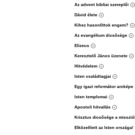
Az advent bibliai szereplői
Dávid élete
Kihez hasonlíttok engem?
Az evangélium dicsősége
Elizeus
Keresztelő János üzenete
Hitvédelem
Isten családtagjai
Egy igazi reformátor arcképe
Isten templomai
Apostoli hitvallás
Krisztus dicsősége a misszi
Elközelített az Isten országa!